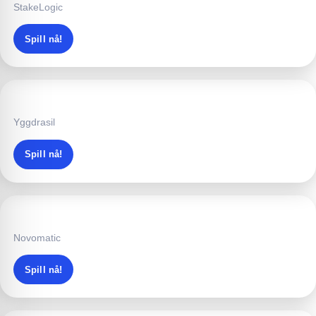
StakeLogic
Spill nå!
Barbarossa Revenge
Yggdrasil
Spill nå!
Lucky Lady's Charm Deluxe
Novomatic
Spill nå!