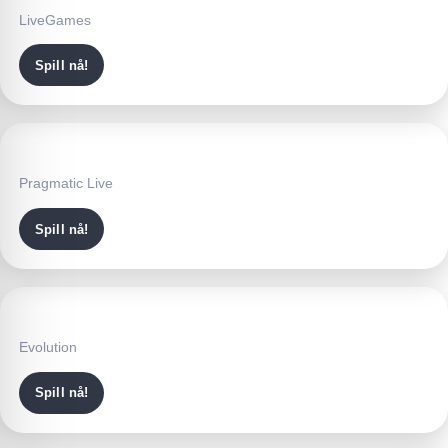
LiveGames
Spill nå!
Mega Roulette
Pragmatic Live
Spill nå!
Baccarat
Evolution
Spill nå!