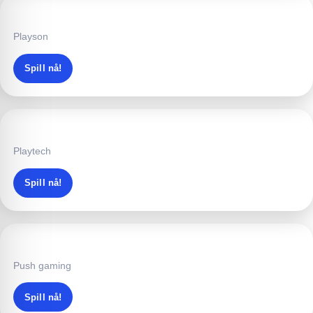
Diamonds Power: Hold and win
Playson
Spill nå!
Sahara Riches Cash Collect
Playtech
Spill nå!
Razor Shark
Push gaming
Spill nå!