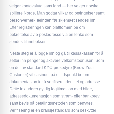
velger kontovaluta samt land — her velger norske
spillere Norge. Man godtar vilkår og betingelser samt
personvernerklæringen før skjemaet sendes inn.
Etter registreringen kan plattformen be om
bekreftelse av e-postadresse via en lenke som
sendes til innboksen.
Neste steg er å logge inn og gå til kassakassen for å
setter inn penger og aktivere velkomstbonusen. Som
en del av standard KYC-prosedyre (Know Your
Customer) vil casinoet på et tidspunkt be om
dokumentasjon for å verifisere identitet og adresse.
Dette inkluderer gyldig legitimasjon med bilde,
adressedokumentasjon som strøm- eller bankbrev,
samt bevis på betalingsmetoden som benyttes.
Verifisering er en bransjestandard som beskytter