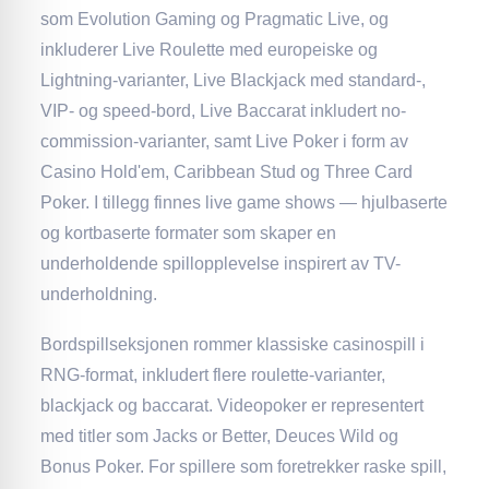
som Evolution Gaming og Pragmatic Live, og
inkluderer Live Roulette med europeiske og
Lightning-varianter, Live Blackjack med standard-,
VIP- og speed-bord, Live Baccarat inkludert no-
commission-varianter, samt Live Poker i form av
Casino Hold'em, Caribbean Stud og Three Card
Poker. I tillegg finnes live game shows — hjulbaserte
og kortbaserte formater som skaper en
underholdende spillopplevelse inspirert av TV-
underholdning.
Bordspillseksjonen rommer klassiske casinospill i
RNG-format, inkludert flere roulette-varianter,
blackjack og baccarat. Videopoker er representert
med titler som Jacks or Better, Deuces Wild og
Bonus Poker. For spillere som foretrekker raske spill,