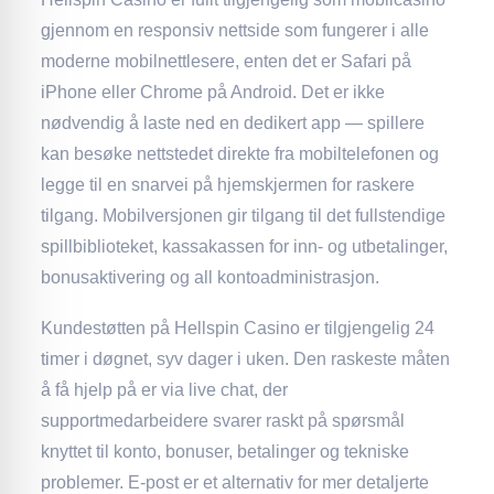
gjennom en responsiv nettside som fungerer i alle
moderne mobilnettlesere, enten det er Safari på
iPhone eller Chrome på Android. Det er ikke
nødvendig å laste ned en dedikert app — spillere
kan besøke nettstedet direkte fra mobiltelefonen og
legge til en snarvei på hjemskjermen for raskere
tilgang. Mobilversjonen gir tilgang til det fullstendige
spillbiblioteket, kassakassen for inn- og utbetalinger,
bonusaktivering og all kontoadministrasjon.
Kundestøtten på Hellspin Casino er tilgjengelig 24
timer i døgnet, syv dager i uken. Den raskeste måten
å få hjelp på er via live chat, der
supportmedarbeidere svarer raskt på spørsmål
knyttet til konto, bonuser, betalinger og tekniske
problemer. E-post er et alternativ for mer detaljerte