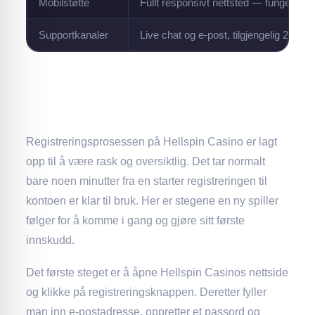
Mobilstøtte
Fullt responsivt nettsted — fungerer i 
Supportkanaler
Live chat og e-post, tilgjengelig 24/7
Slik oppretter du konto på Hellspin
Casino
Registreringsprosessen på Hellspin Casino er lagt
opp til å være rask og oversiktlig. Det tar normalt
bare noen minutter fra en starter registreringen til
kontoen er klar til bruk. Her er stegene en ny spiller
følger for å komme i gang og gjøre sitt første
innskudd.
Det første steget er å åpne Hellspin Casinos nettside
og klikke på registreringsknappen. Deretter fyller
man inn e-postadresse, oppretter et passord og