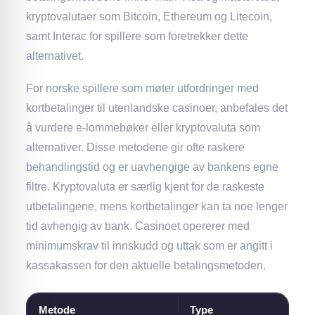
kryptovalutaer som Bitcoin, Ethereum og Litecoin,
samt Interac for spillere som foretrekker dette
alternativet.
For norske spillere som møter utfordringer med
kortbetalinger til utenlandske casinoer, anbefales det
å vurdere e-lommebøker eller kryptovaluta som
alternativer. Disse metodene gir ofte raskere
behandlingstid og er uavhengige av bankens egne
filtre. Kryptovaluta er særlig kjent for de raskeste
utbetalingene, mens kortbetalinger kan ta noe lenger
tid avhengig av bank. Casinoet opererer med
minimumskrav til innskudd og uttak som er angitt i
kassakassen for den aktuelle betalingsmetoden.
Metode
Type