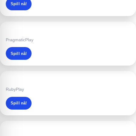
Spill nå!
Madame Destiny Megaways
PragmaticPlay
Spill nå!
Diamond Explosion 7s
RubyPlay
Spill nå!
The Watcher