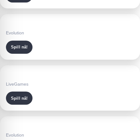
Infinite Blackjack
Evolution
Spill nå!
Roulette Live
LiveGames
Spill nå!
Blackjack
Evolution