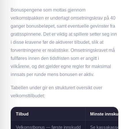
Bonuspengene som mottas gjennom
velkomstpakken er underlagt omsetningskrav på 40
ganger bonusbeløpet, samt eventuelle gevinster fra
gratisspinnene. Det er viktig at spillere setter seg inn
i disse kravene før de aktiverer tilbudet, slik at
forventningene er realistiske. Omsetningskravet må
fullføres innen den tidsfristen som er angitt i
vilkårene, og det gjelder egne regler for maksimal
innsats per runde mens bonusen er aktiv.
Tabellen under gir en strukturert oversikt over
velkomsttilbudet:
Tilbud
Minste innskudd
Velkomstbonus — første innskudd
Se kassakassen