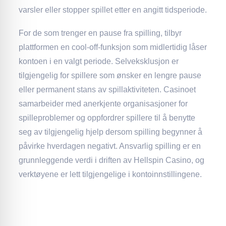
varsler eller stopper spillet etter en angitt tidsperiode.
For de som trenger en pause fra spilling, tilbyr
plattformen en cool-off-funksjon som midlertidig låser
kontoen i en valgt periode. Selveksklusjon er
tilgjengelig for spillere som ønsker en lengre pause
eller permanent stans av spillaktiviteten. Casinoet
samarbeider med anerkjente organisasjoner for
spilleproblemer og oppfordrer spillere til å benytte
seg av tilgjengelig hjelp dersom spilling begynner å
påvirke hverdagen negativt. Ansvarlig spilling er en
grunnleggende verdi i driften av Hellspin Casino, og
verktøyene er lett tilgjengelige i kontoinnstillingene.
Om Hellspin Casino