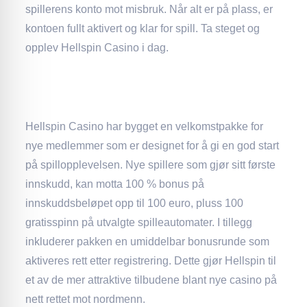
spillerens konto mot misbruk. Når alt er på plass, er
kontoen fullt aktivert og klar for spill. Ta steget og
opplev Hellspin Casino i dag.
Bonusstruktur og velkomsttilbud
Hellspin Casino har bygget en velkomstpakke for
nye medlemmer som er designet for å gi en god start
på spillopplevelsen. Nye spillere som gjør sitt første
innskudd, kan motta 100 % bonus på
innskuddsbeløpet opp til 100 euro, pluss 100
gratisspinn på utvalgte spilleautomater. I tillegg
inkluderer pakken en umiddelbar bonusrunde som
aktiveres rett etter registrering. Dette gjør Hellspin til
et av de mer attraktive tilbudene blant nye casino på
nett rettet mot nordmenn.