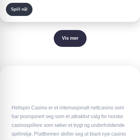
Spill nå!
Vis mer
Hellspin Casino Nettcasino for
Norske Casinospillere
Hellspin Casino er et internasjonalt nettcasino som
har posisjonert seg som et attraktivt valg for norske
casinospillere som søker et trygt og underholdende
spillmiljø. Plattformen skiller seg ut blant nye casino